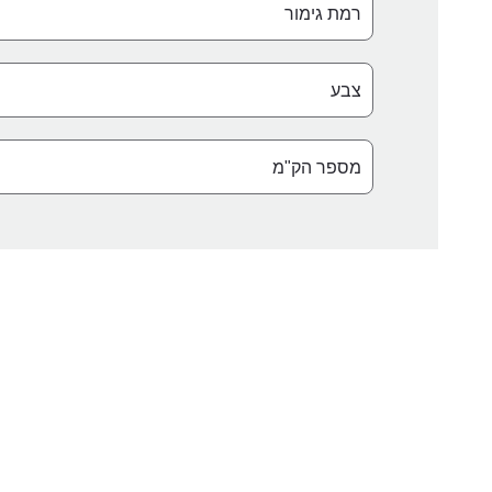
גימור
צבע
מספר
הק"מ
שהרכב
צפוי
לעבור
בשנה